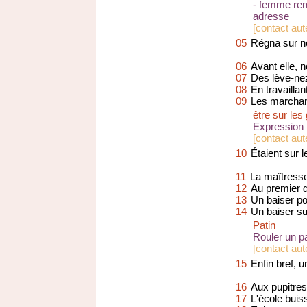
- femme rem
adresse
[
contact aut
05
Régna sur no
06
Avant elle, 
07
Des lève-nez
08
En travailla
09
Les marchand
être sur les
Expression p
[
contact aut
10
Étaient sur 
11
La maîtress
12
Au premier de
13
Un baiser pou
14
Un baiser sur
Patin
Rouler un pa
[
contact aute
15
Enfin bref, u
16
Aux pupitres
17
L'école buis