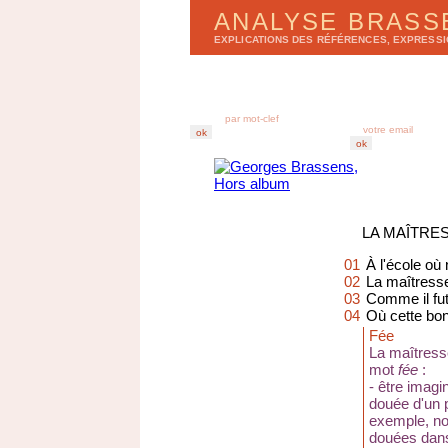
ANALYSE BRAS
EXPLICATIONS DES RÉFÉRENCES, EXPRESS
LISTE DES CHANSONS
BULLETIN D'ANA
par
a
lbums
r
e
cevez chez vous
par
t
itres
derniers enregistr
abonnez-vous au B
LA MAÎTRE
01
À l'école où
02
La maîtress
03
Comme il fut
04
Où cette bon
Fée
La maîtress
mot
fée
:
- être imagi
douée d'un p
exemple, no
douées dans