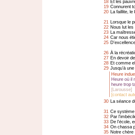
18
Et les pauvr
19
Connurent tou
20
La faillite, le
21
Lorsque le pr
22
Nous lut les 
23
La maîtresse
24
Car nous éti
25
D'excellenc
26
À la récréati
27
En devoir de 
28
Et comme el
29
Jusqu'à une 
Heure indue
Heure où il 
heure trop t
[Larousse]
[
contact aut
30
La séance d
31
Ce système 
32
Par l'imbéci
33
De l'école, 
34
On chassa po
35
Notre chère