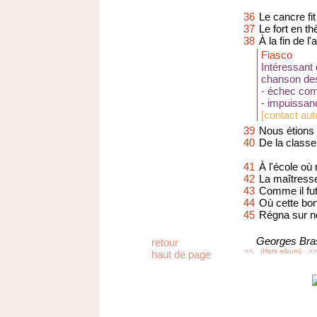
36
Le cancre fit
37
Le fort en t
38
À la fin de l
Fiasco
Intéressant
chanson de
- échec com
- impuissan
[
contact aut
39
Nous étions 
40
De la classe
41
À l'école où
42
La maîtress
43
Comme il fut
44
Où cette bon
45
Régna sur no
Georges Bra
retour
<<
(Hors album)
>>
haut de page