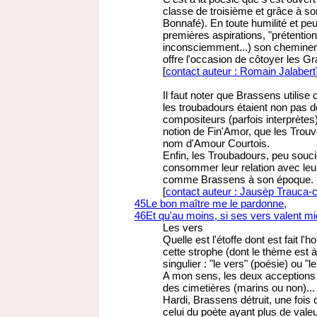
classe de troisième et grâce à son
Bonnafé). En toute humilité et p
premières aspirations, "prétentio
inconsciemment...) son cheminemen
offre l'occasion de côtoyer les G
[
contact auteur : Romain Jalabert
Il faut noter que Brassens utilise 
les troubadours étaient non pas 
compositeurs (parfois interprètes)
notion de Fin'Amor, que les Trouvè
nom d'Amour Courtois.
Enfin, les Troubadours, peu soucie
consommer leur relation avec leu
comme Brassens à son époque.
[
contact auteur : Jausèp Trauca-
45
Le bon maître me le pardonne,
46
Et qu'au moins, si ses vers valent m
Les vers
Quelle est l'étoffe dont est fait 
cette strophe (dont le thème est à 
singulier : "le vers" (poésie) ou "
A mon sens, les deux acceptions 
des cimetières (marins ou non)...
Hardi, Brassens détruit, une fois 
celui du poète ayant plus de val