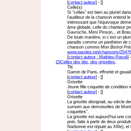
[
contact auteur
]
-
[
]
Celle(s)
Si "celles" est bien au pluriel da
l'auditeur de la chanson entend le
intéressant que l'équivoque deme
âme globale, celle du chanteur pr
Gavroche, Mimi Pinson... et Bra
De toute manière, si c'est un pluri
paradis comme un panthéon de ch
chanson comme
Mon Bistrot Pré
www.paroles.net/chansons/2547
[
contact auteur : Mathieu Rasoli
]
15
Celles des titis, des grisettes,
Titi
Gamin de Paris, effronté et gouai
[
contact auteur
]
-
[
]
Grisette
Jeune fille coquette de conditio
[
contact auteur
]
-
[
]
Grisette
La grisette désignait, au siècle de
surnom aux demoiselles de Montpel
coquettes".
La grisette est aujourd'hui une con
pois, faite à partir de deux produi
Narbonne est réputé au XIIIe), et l