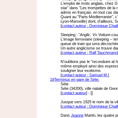
L'emploi de mots anglais, chez GB,
star" dans "Les trompettes de la
admis en français, en tout cas d
Quant au "Paris-Méditerranée", c'
Lyon-Marseille) dont, d'ailleurs, 
[
contact auteur : Dominique Chail
Sleeping : "
Anglic. Vx
Voiture-cou
L'image ferroviaire (sleeping -- te
queue de train qui sera décrochée (
Un autre anglicisme se trouve d
[
contact auteur : Ralf Tauchmann
N'oublions pas le "reconduire at
même employé ainsi des expressi
souligner leur exotisme.
[
contact auteur : Samuel M.
]
18
Terminus en gare de Sète.
Sète
Sète (34200), ville natale de Geo
[
contact auteur
]
-
[
]
Jusque vers 1925 le nom de la vill
[
contact auteur : Dominique Chail
Dans
Jeanne
Martin, les quatre 