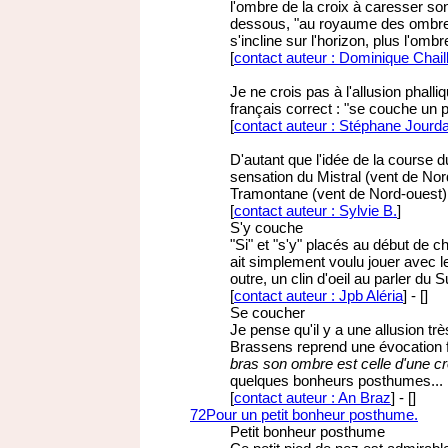
l'ombre de la croix à caresser so
dessous, "au royaume des ombres". 
s'incline sur l'horizon, plus l'ombr
[
contact auteur : Dominique Chail
Je ne crois pas à l'allusion phal
français correct : "se couche un 
[
contact auteur : Stéphane Jourd
D'autant que l'idée de la course 
sensation du Mistral (vent de Nor
Tramontane (vent de Nord-ouest) q
[
contact auteur : Sylvie B.
]
S'y couche
"Si" et "s'y" placés au début de c
ait simplement voulu jouer avec l
outre, un clin d'oeil au parler du S
[
contact auteur : Jpb Aléria
]
-
[
]
Se coucher
Je pense qu'il y a une allusion t
Brassens reprend une évocation fa
bras son ombre est celle d'une cr
quelques bonheurs posthumes...
[
contact auteur : An Braz
]
-
[
]
72
Pour un petit bonheur posthume.
Petit bonheur posthume