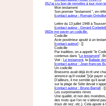
05
J'ai cru bon de remettre à jour mon t
Mon testament
Son premier "testament ", en ré
[
contact auteur : Romain Grésillo
Lettre du 13 juillet 1948 à Toussen
[
contact auteur : Gerard Corbelet
]
06
De me payer un codicille.
Codicille
Acte postérieur ajouté à un testa
[
contact auteur
]
-
[
]
Codicille
Par tradition, on a appelé "le Cod
contenus dans "
Le testament
". B
Voir :
Le testament
, la
Ballade de
[
contact auteur : Jean-françois Bu
Un codicille
Brassens avait déjà écrit une cha
annonce qu'il voulait "[s]e payer un
D'ailleurs, il me semble qu'il ava
sur la plage de Sète devait s'appel
[
contact auteur : Bruno Barral
]
-
[
]
Les surprenantes rimes
Une qualité, et non des moindres,
des mots que l'on ne s'attend pas
trous de nez
, etc.). Cela ajoute 