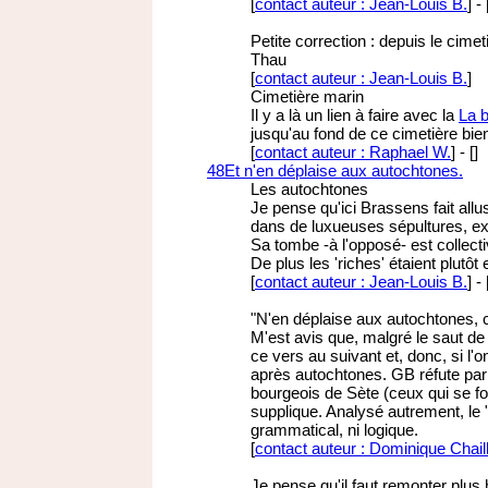
[
contact auteur : Jean-Louis B.
]
-
Petite correction : depuis le cime
Thau
[
contact auteur : Jean-Louis B.
]
Cimetière marin
Il y a là un lien à faire avec la
La b
jusqu'au fond de ce cimetière bien 
[
contact auteur : Raphael W.
]
-
[
]
48
Et n'en déplaise aux autochtones.
Les autochtones
Je pense qu'ici Brassens fait allus
dans de luxueuses sépultures, exp
Sa tombe -à l'opposé- est collect
De plus les 'riches' étaient plutôt
[
contact auteur : Jean-Louis B.
]
-
"N'en déplaise aux autochtones, c
M'est avis que, malgré le saut de 
ce vers au suivant et, donc, si l'o
après autochtones. GB réfute par a
bourgeois de Sète (ceux qui se fon
supplique. Analysé autrement, le "
grammatical, ni logique.
[
contact auteur : Dominique Chail
Je pense qu'il faut remonter plus