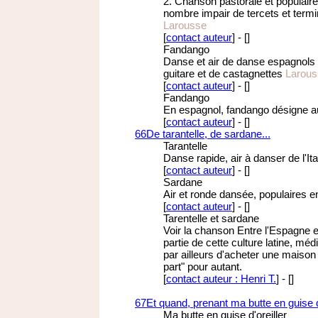
2. Chanson pastorale et populai
nombre impair de tercets et termi
Larousse
[
contact auteur
]
-
[
]
Fandango
Danse et air de danse espagnol
guitare et de castagnettes
Larous
[
contact auteur
]
-
[
]
Fandango
En espagnol, fandango désigne a
[
contact auteur
]
-
[
]
66
De tarantelle, de sardane...
Tarantelle
Danse rapide, air à danser de l'It
[
contact auteur
]
-
[
]
Sardane
Air et ronde dansée, populaires 
[
contact auteur
]
-
[
]
Tarentelle et sardane
Voir la chanson Entre l'Espagne et
partie de cette culture latine, m
par ailleurs d'acheter une maison
part" pour autant.
[
contact auteur : Henri T.
]
-
[
]
67
Et quand, prenant ma butte en guise d'
Ma butte en guise d'oreiller