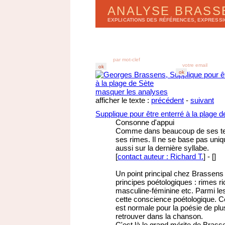
ANALYSE BRAS
EXPLICATIONS DES RÉFÉRENCES, EXPRESS
LISTE DES CHANSONS
BULLETIN D'ANA
par
a
lbums
r
e
cevez chez vous
par
t
itres
derniers enregistr
abonnez-vous au B
masquer les analyses
afficher le texte :
précédent
-
suivant
Supplique pour être enterré à la plage d
Consonne d'appui
Comme dans beaucoup de ses text
ses rimes. Il ne se base pas uniq
aussi sur la dernière syllabe.
[
contact auteur : Richard T.
]
-
[
]
Un point principal chez Brassens
principes poétologiques : rimes r
masculine-féminine etc. Parmi les 
cette conscience poétologique. Ce 
est normale pour la poésie de plus
retrouver dans la chanson.
C'est là le grand mérite de Brass