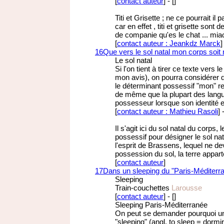
[
contact auteur
]
-
[
]
Titi et Grisette ; ne ce pourrait il
car en effet , titi et grisette so
de companie qu'es le chat ... mia
[
contact auteur : Jeankdz Marck
]
16
Que vers le sol natal mon corps soit
Le sol natal
Si l'on tient à tirer ce texte vers l
mon avis), on pourra considérer que 
le déterminant possessif "mon" r
de même que la plupart des langue
possesseur lorsque son identité e
[
contact auteur : Mathieu Rasoli
]
Il s'agit ici du sol natal du corps
possessif pour désigner le sol nat
l'esprit de Brassens, lequel ne d
possession du sol, la terre appart
[
contact auteur
]
17
Dans un sleeping du "Paris-Méditerr
Sleeping
Train-couchettes
Larousse
[
contact auteur
]
-
[
]
Sleeping Paris-Méditerranée
On peut se demander pourquoi un 
"sleeping" (angl. to sleep = dormi