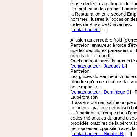
église dédiée à la patronne de Par
les tombeaux des grands hommes e
la Restauration et le second Empir
hommes illustres à l'occasion des
celles de Puvis de Chavannes.
[
contact auteur
]
-
[
]
Allusion au caractère froid (pierr
Panthéon, ennuyeux à force d'êtr
que les sépultures paraissent si d
grands de ce monde...
Quel contraste avec la proximité et
[
contact auteur : Jacques L.
]
Panthéon
Les guides du Panthéon vous le co
pleindre qu'on ne lui ai pas fait v
on le rappeler....
[
contact auteur : Dominique C
]
-
[
La péroraison
Brassens connaît sa rhétorique s
un poème, par une péroraison habi
». À partir de « Trempe dans l’en
codes rhétoriques du grand discou
procédés oratoires de la pérorai
nécropoles en opposition avec la si
[
contact auteur : Nicolas R.
]
-
[
]