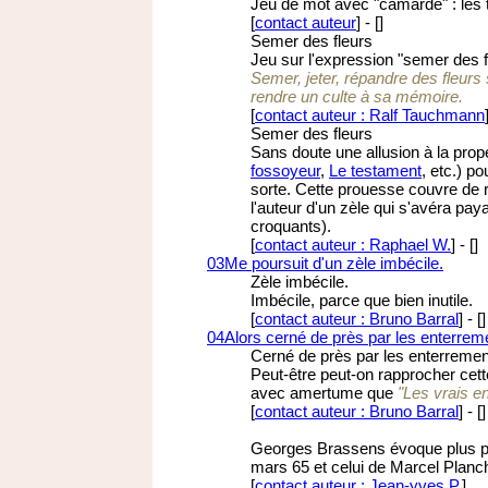
Jeu de mot avec "camarde" : les t
[
contact auteur
]
-
[
]
Semer des fleurs
Jeu sur l'expression "semer des fl
Semer, jeter, répandre des fleurs
rendre un culte à sa mémoire.
[
contact auteur : Ralf Tauchmann
Semer des fleurs
Sans doute une allusion à la pro
fossoyeur
,
Le testament
, etc.) p
sorte. Cette prouesse couvre de r
l'auteur d'un zèle qui s'avéra pay
croquants).
[
contact auteur : Raphael W.
]
-
[
]
03
Me poursuit d'un zèle imbécile.
Zèle imbécile.
Imbécile, parce que bien inutile.
[
contact auteur : Bruno Barral
]
-
[
]
04
Alors cerné de près par les enterrem
Cerné de près par les enterremen
Peut-être peut-on rapprocher cet
avec amertume que
"Les vrais 
[
contact auteur : Bruno Barral
]
-
[
]
Georges Brassens évoque plus par
mars 65 et celui de Marcel Planch
[
contact auteur : Jean-yves P.
]