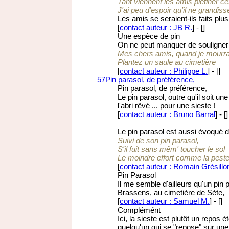
Tant viennent les amis piétiner ce
J'ai peu d'espoir qu'il ne grandiss
Les amis se seraient-ils faits plus
[
contact auteur : JB R.
]
-
[
]
Une espèce de pin
On ne peut manquer de souligner 
Mes chers amis, quand je mourra
Plantez un saule au cimetière
[
contact auteur : Philippe L.
]
-
[
]
57
Pin parasol, de préférence,
Pin parasol, de préférence,
Le pin parasol, outre qu'il soit 
l'abri rêvé ... pour une sieste !
[
contact auteur : Bruno Barral
]
-
[
]
Le pin parasol est aussi évoqué
Suivi de son pin parasol,
S'il fuit sans mêm' toucher le sol
Le moindre effort comme la pest
[
contact auteur : Romain Grésillo
Pin Parasol
Il me semble d'ailleurs qu'un pin 
Brassens, au cimetière de Sète,
[
contact auteur : Samuel M.
]
-
[
]
Complémént
Ici, la sieste est plutôt un repos
quelqu'un qui se "repose" sur une