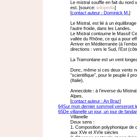
Le mistral souffle en fait du nord
est. [source:
wikipedia
]
[
contact auteur : Dominick M.
]
Le Mistral, est lié à un équilibra
l'autre froide, dans les Landes.
Le Mistral contourne le Massif Cen
vallée du Rhône, ce qui a pour effe
Arriver en Méditerranée (à l'embo
directions : vers le Sud, l'Est (côt
La Tramontane est un vent longea
Donc, même si ces deux vents ne 
"scientifique", pour le peuple il pr
(Italie).
Annecdote : à l'inverse du Mistral
Alpes.
[
contact auteur : An Braz
]
64
Sur mon dernier sommeil verseront 
65
De villanelle un jour, un jour de fanda
Villanelle
Deux sens :
1. Composition polyphonique de c
aux XVe et XVIe siècles