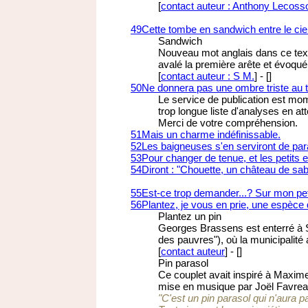
[
contact auteur : Anthony Lecoss
49
Cette tombe en sandwich entre le ciel 
Sandwich
Nouveau mot anglais dans ce texte
avalé la première arête et évoqué
[
contact auteur : S M.
]
-
[
]
50
Ne donnera pas une ombre triste au t
Le service de publication est m
trop longue liste d'analyses en at
Merci de votre compréhension.
51
Mais un charme indéfinissable.
52
Les baigneuses s'en serviront de pa
53
Pour changer de tenue, et les petits 
54
Diront : "Chouette, un château de sabl
55
Est-ce trop demander...? Sur mon peti
56
Plantez, je vous en prie, une espèce 
Plantez un pin
Georges Brassens est enterré à 
des pauvres"), où la municipalité 
[
contact auteur
]
-
[
]
Pin parasol
Ce couplet avait inspiré à Maxim
mise en musique par Joël Favreau. 
"C'est un pin parasol qui n'aura p