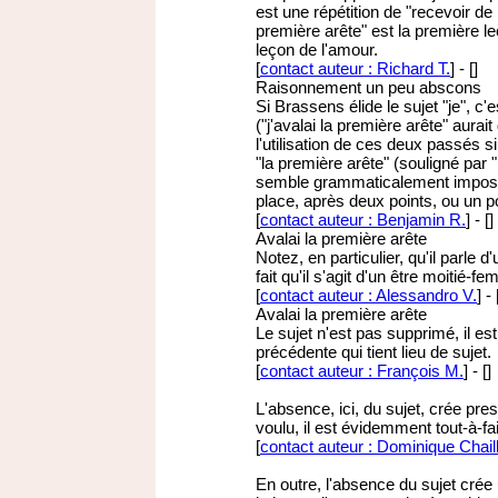
est une répétition de "recevoir de
première arête" est la première le
leçon de l'amour.
[
contact auteur : Richard T.
]
-
[
]
Raisonnement un peu abscons
Si Brassens élide le sujet "je", c
("j'avalai la première arête" aur
l'utilisation de ces deux passés s
"la première arête" (souligné par "
semble grammaticalement impossibl
place, après deux points, ou un po
[
contact auteur : Benjamin R.
]
-
[
]
Avalai la première arête
Notez, en particulier, qu'il parle 
fait qu'il s'agit d'un être moitié-
[
contact auteur : Alessandro V.
]
-
Avalai la première arête
Le sujet n'est pas supprimé, il est 
précédente qui tient lieu de sujet.
[
contact auteur : François M.
]
-
[
]
L'absence, ici, du sujet, crée pres
voulu, il est évidemment tout-à-fa
[
contact auteur : Dominique Chail
En outre, l'absence du sujet crée