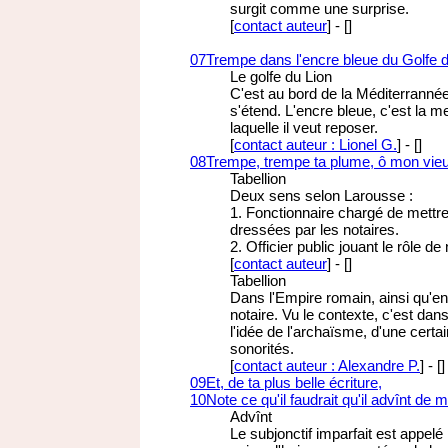
surgit comme une surprise.
[
contact auteur
]
-
[
]
07
Trempe dans l'encre bleue du Golfe d
Le golfe du Lion
C'est au bord de la Méditerrannée
s'étend. L'encre bleue, c'est la 
laquelle il veut reposer.
[
contact auteur : Lionel G.
]
-
[
]
08
Trempe, trempe ta plume, ô mon vieux
Tabellion
Deux sens selon Larousse :
1. Fonctionnaire chargé de mettre
dressées par les notaires.
2. Officier public jouant le rôle de
[
contact auteur
]
-
[
]
Tabellion
Dans l'Empire romain, ainsi qu'en
notaire. Vu le contexte, c'est dan
l'idée de l'archaïsme, d'une certa
sonorités.
[
contact auteur : Alexandre P.
]
-
[
]
09
Et, de ta plus belle écriture,
10
Note ce qu'il faudrait qu'il advînt de 
Advînt
Le subjonctif imparfait est appelé