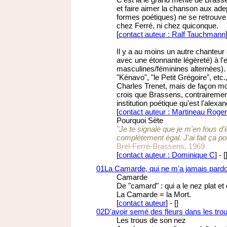
et faire aimer la chanson aux ade
formes poétiques) ne se retrouve
chez Ferré, ni chez quiconque.
[
contact auteur : Ralf Tauchmann
Il y a au moins un autre chanteur q
avec une étonnante légèreté) à l
masculines/féminines alternées). 
"Kénavo", "le Petit Grégoire", e
Charles Trenet, mais de façon moi
crois que Brassens, contrairement
institution poétique qu'est l'alexan
[
contact auteur : Martineau Roger
Pourquoi Sète
"Je te signale que je m'en fous d'
complètement égal. J'ai fait ça po
Brel-Ferré-Brassens, 1969
[
contact auteur : Dominique C
]
-
[
01
La Camarde, qui ne m'a jamais pard
Camarde
De "camard" : qui a le nez plat 
La Camarde = la Mort.
[
contact auteur
]
-
[
]
02
D'avoir semé des fleurs dans les tro
Les trous de son nez