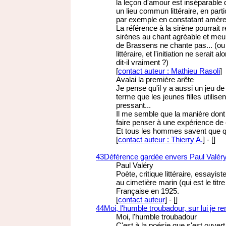
la leçon d'amour est inséparable 
un lieu commun littéraire, en part
par exemple en constatant amè
La référence à la sirène pourrait
sirènes au chant agréable et meurt
de Brassens ne chante pas... (ou
littéraire, et l'initiation ne serai
dit-il vraiment ?)
[
contact auteur : Mathieu Rasoli
]
Avalai la première arête
Je pense qu'il y a aussi un jeu de
terme que les jeunes filles utilise
pressant...
Il me semble que la manière don
faire penser à une expérience de 
Et tous les hommes savent que quand
[
contact auteur : Thierry A.
]
-
[
]
43
Déférence gardée envers Paul Valéry
Paul Valéry
Poète, critique littéraire, essayi
au cimetière marin (qui est le titr
Française en 1925.
[
contact auteur
]
-
[
]
44
Moi, l'humble troubadour, sur lui je re
Moi, l'humble troubadour
C'est à la poésie que s'est ouver