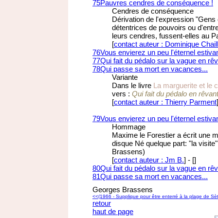
75
Pauvres cendres de conséquence !
Cendres de conséquence
Dérivation de l'expression "Gens
détentrices de pouvoirs ou d'en
leurs cendres, fussent-elles au P
[
contact auteur : Dominique Chail
76
Vous envierez un peu l'éternel estivan
77
Qui fait du pédalo sur la vague en rêv
78
Qui passe sa mort en vacances...
Variante
Dans le livre
La marguerite et le
vers :
Qui fait du pédalo en rêvan
[
contact auteur : Thierry Parment
79
Vous envierez un peu l'éternel estiva
Hommage
Maxime le Forestier a écrit une 
disque Né quelque part: "la visite
Brassens)
[
contact auteur : Jm B.
]
-
[
]
80
Qui fait du pédalo sur la vague en rê
81
Qui passe sa mort en vacances...
Georges Brassens
<<
(1966 - Supplique pour être enterré à la plage de Sèt
retour
haut de page