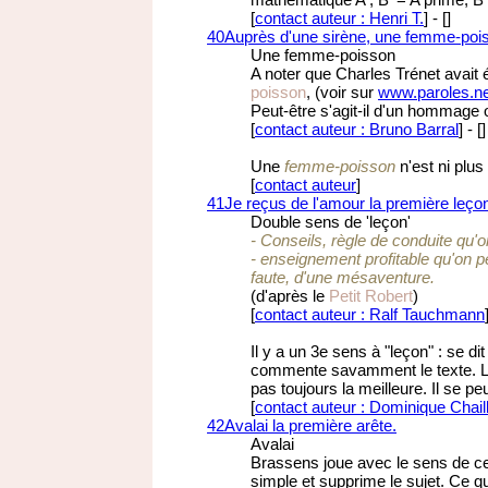
[
contact auteur : Henri T.
]
-
[
]
40
Auprès d'une sirène, une femme-poi
Une femme-poisson
A noter que Charles Trénet avait 
poisson
, (voir sur
www.paroles.n
Peut-être s'agit-il d'un hommage 
[
contact auteur : Bruno Barral
]
-
[
]
Une
femme-poisson
n'est ni plus
[
contact auteur
]
41
Je reçus de l'amour la première leço
Double sens de 'leçon'
- Conseils, règle de conduite qu
- enseignement profitable qu'on pe
faute, d'une mésaventure.
(d'après le
Petit Robert
)
[
contact auteur : Ralf Tauchmann
Il y a un 3e sens à "leçon" : se d
commente savamment le texte. La 
pas toujours la meilleure. Il se p
[
contact auteur : Dominique Chail
42
Avalai la première arête.
Avalai
Brassens joue avec le sens de ce
simple et supprime le sujet. Ce qu