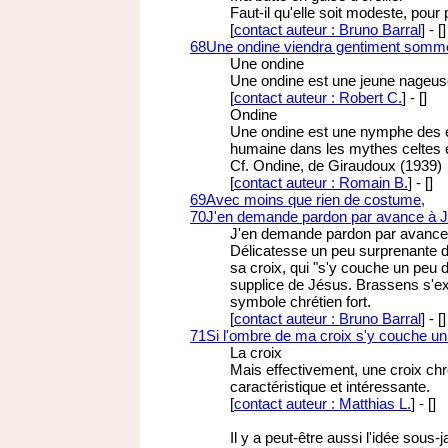
Faut-il qu'elle soit modeste, pour p
[
contact auteur : Bruno Barral
]
-
[
]
68
Une ondine viendra gentiment somme
Une ondine
Une ondine est une jeune nageuse
[
contact auteur : Robert C.
]
-
[
]
Ondine
Une ondine est une nymphe des ea
humaine dans les mythes celtes 
Cf. Ondine, de Giraudoux (1939)
[
contact auteur : Romain B.
]
-
[
]
69
Avec moins que rien de costume,
70
J'en demande pardon par avance à 
J'en demande pardon par avance
Délicatesse un peu surprenante de
sa croix, qui "s'y couche un peu 
supplice de Jésus. Brassens s'exc
symbole chrétien fort.
[
contact auteur : Bruno Barral
]
-
[
]
71
Si l'ombre de ma croix s'y couche u
La croix
Mais effectivement, une croix chré
caractéristique et intéressante.
[
contact auteur : Matthias L.
]
-
[
]
Il y a peut-être aussi l'idée sous