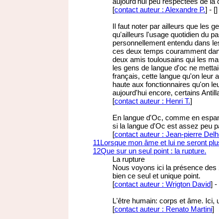
aujourd'hui peu respectées de l
[
contact auteur : Alexandre P.
]
-
[
]
Il faut noter par ailleurs que les
qu'ailleurs l'usage quotidien du pa
personnellement entendu dans l
ces deux temps couramment dans l
deux amis toulousains qui les m
les gens de langue d'oc ne mettai
français, cette langue qu'on leur
haute aux fonctionnaires qu'on le
aujourd'hui encore, certains Antill
[
contact auteur : Henri T.
]
En langue d'Oc, comme en espano
si la langue d'Oc est assez peu p
[
contact auteur : Jean-pierre Del
11
Lorsque mon âme et lui ne seront plu
12
Que sur un seul point : la rupture.
La rupture
Nous voyons ici la présence des 2 
bien ce seul et unique point.
[
contact auteur : Wrigton David
]
-
L'être humain: corps et âme. Ici, 
[
contact auteur : Renato Martini
]