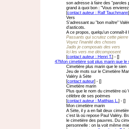
son adresse à faire des "paroles p
grand à quoi bon : "Vous envierez l
[
contact auteur : Ralf Tauchmann
Vers
S'adressant au "bon maître" Valér
d'asticots.
A ce propos, quelqu'un connaît-il 
Passants qui scrutez cette pierre
Voyez l'inanité des choses
Jadis je composais des vers
Ici les vers me décomposent
[
contact auteur : Henri T.
]
-
[
]
47
Mon cimetière soit plus marin que le 
Cimetière plus marin que le sien
Jeu de mots sur le Cimetière Mari
Valéry à Sète
[
contact auteur
]
-
[
]
Cimetière marin
Plus que le nom du cimetière où V
célèbre de ses poèmes
[
contact auteur : Matthias L.
]
-
[
]
Mon cimetière marin
A Sète, il y a en fait deux cimeti
c'est là où repose Paul Valéry. Br
le cimetière des pauvres. Du cime
personnelle : on la voit même mie