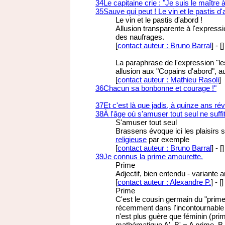
34
Le capitaine crie : "Je suis le maître à
35
Sauve qui peut ! Le vin et le pastis d'
Le vin et le pastis d'abord !
Allusion transparente à l'expressi
des naufrages.
[
contact auteur : Bruno Barral
]
-
[
]
La paraphrase de l'expression "le
allusion aux "Copains d'abord", a
[
contact auteur : Mathieu Rasoli
]
36
Chacun sa bonbonne et courage !"
37
Et c'est là que jadis, à quinze ans rév
38
À l'âge où s'amuser tout seul ne suffit
S'amuser tout seul
Brassens évoque ici les plaisirs 
religieuse
par exemple
[
contact auteur : Bruno Barral
]
-
[
]
39
Je connus la prime amourette.
Prime
Adjectif, bien entendu - variante ar
[
contact auteur : Alexandre P.
]
-
[
]
Prime
C'est le cousin germain du "prime
récemment dans l'incontournable 
n'est plus guère que féminin (prim
mathématique A', B' = A prime, B 