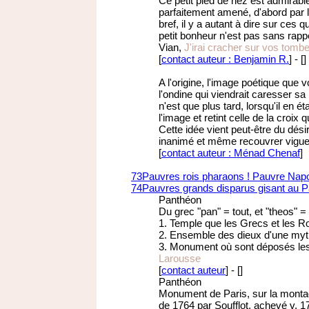
Ce petit pied de nez est admirable
parfaitement amené, d'abord par l'
bref, il y a autant à dire sur ces
petit bonheur n'est pas sans rappel
Vian,
J'irai cracher sur vos tomb
[
contact auteur : Benjamin R.
]
-
[
]
A l'origine, l'image poétique que v
l'ondine qui viendrait caresser s
n'est que plus tard, lorsqu'il en éta
l'image et retint celle de la croix 
Cette idée vient peut-être du dés
inanimé et même recouvrer vigueu
[
contact auteur : Ménad Chenaf
]
73
Pauvres rois pharaons ! Pauvre Napo
74
Pauvres grands disparus gisant au P
Panthéon
Du grec "pan" = tout, et "theos" =
1. Temple que les Grecs et les R
2. Ensemble des dieux d'une mytho
3. Monument où sont déposés les
Larousse
[
contact auteur
]
-
[
]
Panthéon
Monument de Paris, sur la montag
de 1764 par Soufflot, achevé v. 1