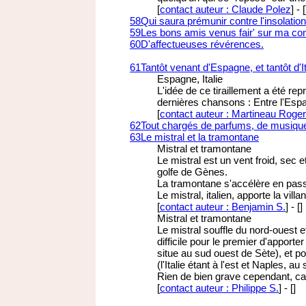
[
contact auteur : Claude Polez
]
-
[
58
Qui saura prémunir contre l'insolation
59
Les bons amis venus fair' sur ma co
60
D'affectueuses révérences.
61
Tantôt venant d'Espagne, et tantôt d'It
Espagne, Italie
L'idée de ce tiraillement a été re
dernières chansons : Entre l'Espag
[
contact auteur : Martineau Roger
62
Tout chargés de parfums, de musiques
63
Le mistral et la tramontane
Mistral et tramontane
Le mistral est un vent froid, sec e
golfe de Gènes.
La tramontane s'accélère en pass
Le mistral, italien, apporte la vil
[
contact auteur : Benjamin S.
]
-
[
]
Mistral et tramontane
Le mistral souffle du nord-ouest 
difficile pour le premier d'appor
situe au sud ouest de Sète), et p
(l'Italie étant à l'est et Naples, au
Rien de bien grave cependant, car 
[
contact auteur : Philippe S.
]
-
[
]