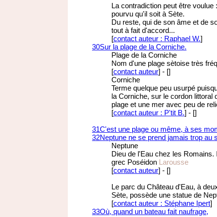
La contradiction peut être voulue :
pourvu qu'il soit à Sète.
Du reste, qui de son âme et de son
tout à fait d'accord...
[
contact auteur : Raphael W.
]
30
Sur la plage de la Corniche.
Plage de la Corniche
Nom d'une plage sètoise très fré
[
contact auteur
]
-
[
]
Corniche
Terme quelque peu usurpé puisque 
la Corniche, sur le cordon littora
plage et une mer avec peu de reli
[
contact auteur : P'tit B.
]
-
[
]
31
C'est une plage ou même, à ses mom
32
Neptune ne se prend jamais trop au s
Neptune
Dieu de l'Eau chez les Romains. Il 
grec Poséidon
Larousse
[
contact auteur
]
-
[
]
Le parc du Château d'Eau, à deu
Sète, possède une statue de Nep
[
contact auteur : Stéphane Ipert
]
33
Où, quand un bateau fait naufrage,