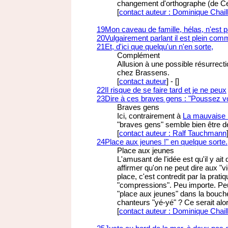
changement d'orthographe (de Ce
[
contact auteur : Dominique Chail
19
Mon caveau de famille, hélas, n'est p
20
Vulgairement parlant il est plein com
21
Et, d'ici que quelqu'un n'en sorte,
Complément
Allusion à une possible résurrectio
chez Brassens.
[
contact auteur
]
-
[
]
22
Il risque de se faire tard et je ne peux
23
Dire à ces braves gens : "Poussez v
Braves gens
Ici, contrairement à
La mauvaise 
"braves gens" semble bien être dé
[
contact auteur : Ralf Tauchmann
24
Place aux jeunes !" en quelque sorte.
Place aux jeunes
L'amusant de l'idée est qu'il y a
affirmer qu'on ne peut dire aux "v
place, c'est contredit par la prat
"compressions". Peu importe. Peut
"place aux jeunes" dans la bouche
chanteurs "yé-yé" ? Ce serait alors
[
contact auteur : Dominique Chail