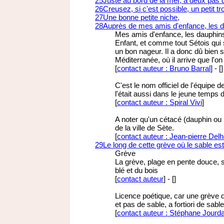
25
Juste au bord de la mer, à deux pas d
26
Creusez, si c'est possible, un petit t
27
Une bonne petite niche,
28
Auprès de mes amis d'enfance, les d
Mes amis d'enfance, les dauphin
Enfant, et comme tout Sétois qui 
un bon nageur. Il a donc dû bien
Méditerranée, où il arrive que l'on
[
contact auteur : Bruno Barral
]
-
[
]
C'est le nom officiel de l'équipe d
l'était aussi dans le jeune temp
[
contact auteur : Spiral Vivi
]
A noter qu'un cétacé (dauphin ou b
de la ville de Sète.
[
contact auteur : Jean-pierre Del
29
Le long de cette grève où le sable est 
Grève
La grève, plage en pente douce, s
blé et du bois
[
contact auteur
]
-
[
]
Licence poétique, car une grève d
et pas de sable, a fortiori de sable
[
contact auteur : Stéphane Jourd