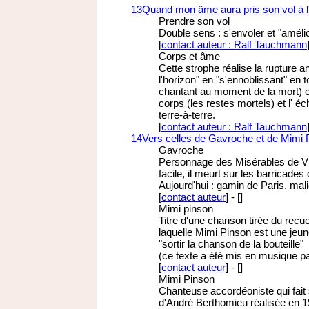
13
Quand mon âme aura pris son vol à l
Prendre son vol
Double sens : s'envoler et "amélio
[
contact auteur : Ralf Tauchmann
Corps et âme
Cette strophe réalise la rupture 
l'horizon" en "s'ennoblissant" en 
chantant au moment de la mort) et
corps (les restes mortels) et l' 
terre-à-terre.
[
contact auteur : Ralf Tauchmann
14
Vers celles de Gavroche et de Mimi 
Gavroche
Personnage des Misérables de Vic
facile, il meurt sur les barricades
Aujourd'hui : gamin de Paris, mali
[
contact auteur
]
-
[
]
Mimi pinson
Titre d'une chanson tirée du recu
laquelle Mimi Pinson est une jeune
"sortir la chanson de la bouteille"
(ce texte a été mis en musique p
[
contact auteur
]
-
[
]
Mimi Pinson
Chanteuse accordéoniste qui fait
d'André Berthomieu réalisée en 1