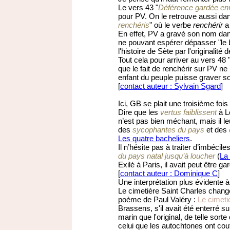
Le vers 43 "
Déférence gardée env
pour PV. On le retrouve aussi dan
renchéris
" où le verbe
renchérir
a 
En effet, PV a gravé son nom dans
ne pouvant espérer dépasser "le 
l'histoire de Sète par l'originalit
Tout cela pour arriver au vers 48 
que le fait de renchérir sur PV ne
enfant du peuple puisse graver son
[
contact auteur : Sylvain Sgard
]
Ici, GB se plait une troisième foi
Dire que les
vertus faiblissent
à L
n’est pas bien méchant, mais il leu
des
sycophantes du pays
et des
Les quatre bacheliers
.
Il n’hésite pas à traiter d’imbéci
du pays natal jusqu’à loucher
(
La 
Exilé à Paris, il avait peut être g
[
contact auteur : Dominique C
]
Une interprétation plus évidente
Le cimetière Saint Charles cha
poème de Paul Valéry :
Le cimeti
Brassens, s'il avait été enterré s
marin que l'original, de telle sorte
celui que les autochtones ont co