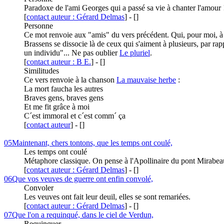
Paradoxe de l'ami Georges qui a passé sa vie à chanter l'amour !
[
contact auteur : Gérard Delmas
]
-
[
]
Personne
Ce mot renvoie aux "amis" du vers précédent. Qui, pour moi, à 
Brassens se dissocie là de ceux qui s'aiment à plusieurs, par rap
un individu"... Ne pas oublier
Le pluriel
.
[
contact auteur : B E.
]
-
[
]
Similitudes
Ce vers renvoie à la chanson
La mauvaise herbe
:
La mort faucha les autres
Braves gens, braves gens
Et me fit grâce à moi
C´est immoral et c´est comm´ ça
[
contact auteur
]
-
[
]
05
Maintenant, chers tontons, que les temps ont coulé,
Les temps ont coulé
Métaphore classique. On pense à l'Apollinaire du pont Mirabe
[
contact auteur : Gérard Delmas
]
-
[
]
06
Que vos veuves de guerre ont enfin convolé,
Convoler
Les veuves ont fait leur deuil, elles se sont remariées.
[
contact auteur : Gérard Delmas
]
-
[
]
07
Que l'on a requinqué, dans le ciel de Verdun,
Requinquer