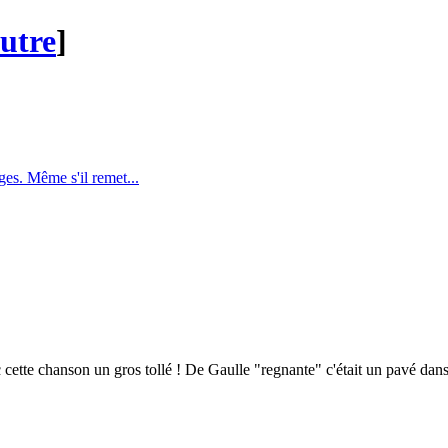
autre
]
ges. Même s'il remet...
cette chanson un gros tollé ! De Gaulle "regnante" c'était un pavé dans 