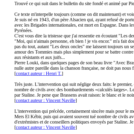
Trouvé ce qui suit dans le bulletin du site fondé et animé par Pi
Ce texte m'interpelle toujours (comme on dit maintenant) et voi
Je suis né en 1943, d'un père Alsacien qui, ayant refusé de porte
avec les Brigades internationales, est mort en Espagne. Dans les 
Pyrénées.
C'est vous dire la tristesse que j'ai ressentie en écoutant "Les
"Moi, qui n'aimais personne, eh bien ! je vis encor." m'a fait d
pas du tout, autant "Les deux oncles" me laissent toujours un sen
amour des Tommies mais plus simplement pour se battre contre l'oc
aux résistants et aux juifs...
Pierre Louki, dans quelques pages de son beau livre "Avec Bras
nulle autre pareille dans la chanson française, ne doit pas nous f
[
contact auteur : Henri T.
]
Très juste. L'intervention qui suit néglige deux faits: le premie
nombre de civils avec des bombardements «calculés larges». Le s
par Staline. Je pene que Brassens avait raison: le blanc et le noir
[
contact auteur : Vincent Naville
]
L'intervention qui précède, certainement sincère mais pour le moi
Mers El Kébir, puis qui avaient souvent tué nombre de civils av
d'extrémistes et de conseillers politiques envoyés par Staline. Je
[
contact auteur : Vincent Naville
]