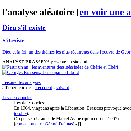
l'analyse aléatoire [
en
v
oir une 
Dieu s'il existe
S'il existe ...
Dieu et la foi, un des thèmes les plus récurrents dans l'oeuvre de Geor
ANALYSE BRASSENS présente un site ami :
masquer les analyses
afficher le texte :
précédent
-
suivant
Les deux oncles
Les deux oncles
En 1964, vingt ans après la Libération, Brassens provoque avec 
tondue
).
On pense à Uranus de Marcel Aymé (qui meurt en 1967).
[
contact auteur : Gérard Delmas
]
-
[
]