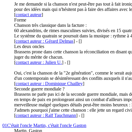
Je me demande si la chanson n'est peut-être pas tout à fait ironiq
pour des idées mais qui n'hésitent pas à faire des affaires avec
[
contact auteur
]
Forme
Chanson très classique dans la facture :
60 alexandrins, de rimes masculines suivies, divisés en 15 quatr
Le système du quatrain se poursuit dans la musique : rythme à 
[
contact auteur : Gérard Delmas
]
-
[
]
Les deux oncles
Brassens prone dans cette chanson la réconciliation en disant q
juger du mérite de chacun.
[
contact auteur : Julien U.
]
-
[
]
Oui, c'est la chanson de la "2e génération", comme le serait aujou
d'un contemporain se désintéressant des conflits auxquels il n'a
[
contact auteur : Dominique Chailley
]
Seconde guerre mondiale ?
Brassens ne parle pas ici de la seconde guerre mondiale, mais de
en temps de paix en prolongeant ainsi un combat d'ailleurs imposé 
merveilleuse malgré quelques détails peut-être moins heureux : B
J'admets pourquoi j'aime cette chanson : elle jette un regard ci
[
contact auteur : Ralf Tauchmann
]
-
[
]
01
C'était l'oncle Martin, c'était l'oncle Gaston
Martin, Gaston