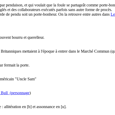
 par pendaison, et qui voulait que la foule se partageât comme porte-bonh
lés et des collaborateurs exécutés parfois sans autre forme de procès.
orde de pendu soit un porte-bonheur. On la retrouve entre autres dans
Le
uvent bourru et querelleur.
les Britanniques mettaient à l'époque à entrer dans le Marché Commun (q
r fermait la porte.
l'américain "Uncle Sam"
n_Bull_(personnage
)
 allitération en [b] et assonnance en [u].