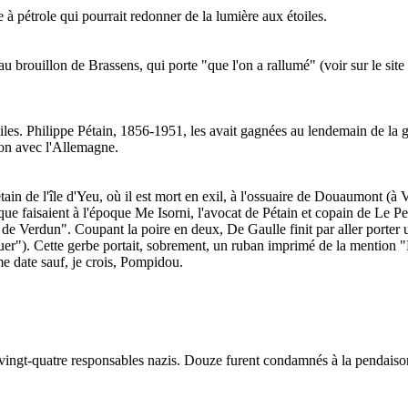
 à pétrole qui pourrait redonner de la lumière aux étoiles.
e au brouillon de Brassens, qui porte "que l'on a rallumé" (voir sur le site
oiles. Philippe Pétain, 1856-1951, les avait gagnées au lendemain de la g
ion avec l'Allemagne.
tain de l'île d'Yeu, où il est mort en exil, à l'ossuaire de Douaumont (à 
ue faisaient à l'époque Me Isorni, l'avocat de Pétain et copain de Le P
de Verdun". Coupant la poire en deux, De Gaulle finit par aller porter 
inquer"). Cette gerbe portait, sobrement, un ruban imprimé de la mention
me date sauf, je crois, Pompidou.
ngt-quatre responsables nazis. Douze furent condamnés à la pendaison.