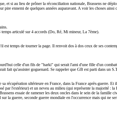
ue, et si au lieu de prôner la réconciliation nationale, Brassens ne déplor
 leur pire ennemi de quelques années auparavant. A voir les choses ainsi
ains.
4 temps articulé sur 4 accords (Do, Ré, Mi mineur, La 7ème).
u'il est temps de tourner la page. Il renvoit dos à dos ceux de ses cont
rd'hui celle d'un fils de "harki" qui serait l'ami d'une fille d'un combat
urait fait qu'assister goguenard. Se rappeler que GB est parti dans un S.
 sa récupération ultérieure en France, dans la France après-guerre. Et i
par l'extérieur) et un neveu au milieu (qui représente la majorité : la Fr
rassens essaie de ramener les deux oncles dans le sein de la famille civi
vil sur la guerre, seconde guerre mondiale en l'occurrence mais qui ne se