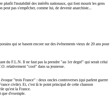
e plutôt l'instabilité des intérêts nationaux, qui font mourir les gens
 on peut pas s'empêcher, comme lui, de devenir anarchiste...
emporains qui se basent encore sur des événements vieux de 20 ans pour
tant du F.L.N. Il ne faut pas la prendre "au 1er degré" qui serait celui
T.O. relativement "cool" dans sa jeunesse.
l évoque "trois France" : deux oncles controverses (qui parlent guerre
ance civile). Et, c'est là le point principal de cette chanson
le qu'est la France.
rt que d'exemple.