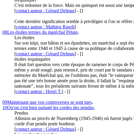
C'est redonner de la force. Mais un quinquet est aussi une lampe
[
contact auteur : Gérard Delmas
]
-
[
]
Cette dernière signification semble à privilégier si l'on se réfèr
[
contact auteur : Mathieu Rasoli
]
08
Les étoiles ternies du maréchal Pétain,
Les étoiles
Sur son képi, son bâton et ses épaulettes, un maréchal a sept ét
ternies entre 1940 et 1945 à cause de sa politique de collaborat
[
contact auteur : Gérard Delmas
]
-
[
]
étoiles requinquées
Il était fort question vers cette époque de ramener le corps de Pé
même y avait songé, puis renoncé, pris de court par le ramdam q
mémoire du Maréchal qui, ne l'oublions pas, était "le vainqueur 
pas été une très bonne année pour la droite, il fallait la "requ
nationale", tous les présidents suivants feront de même à la mê
[
contact auteur : Henri T.
]
-
[
]
09
Maintenant que vos controverses se sont tues,
10
Qu'on s'est bien partagé les cordes des pendus,
Pendus
Allusion au procès de Nuremberg (1945-1946) où furent jugés vi
corde d'un pendu porte bonheur.
[
contact auteur : Gérard Delmas
]
-
[
]