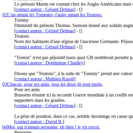
Le prénom Martin est courant chez les Anglo-Américains mais G
[
contact auteur : Gérard Delmas
]
-
[
]
02
L'un aimait les Tommies, l'autre aimait les Teutons.
Tommy
Diminutif du prénom Thomas. Surnom donné aux soldats anglai
[
contact auteur : Gérard Delmas
]
-
[
]
Teutons
Nom des habitants d'une région de l'ancienne Germanie. Péjor
[
contact auteur : Gérard Delmas
]
-
[
]
"Teuton" n'est pas péjoratif (sans quoi GB semblerait prendre pa
[
contact auteur : Dominique Chailley
]
Disons que "Teutons", à la suite de "Tommy" prend une valeur d
[
contact auteur : Mathieu Rasoli
]
03
Chacun, pour ses amis, tous les deux ils sont morts,
Pour ses amis
Brassens résume ici la seconde Guerre mondiale à un conflit en
supporters dans les gradins.
[
contact auteur : Gérard Delmas
]
-
[
]
La prise de position, dans ce cas, semble davantage en cause que
[
contact auteur : David B.
]
04
Moi, qui n'aimais personne, eh bien ! je vis encor.
Personne