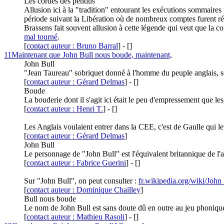
Les cordes des pendus
Allusion ici à la "tradition" entourant les exécutions sommaires
période suivant la Libération où de nombreux comptes furent rég
Brassens fait souvent allusion à cette légende qui veut que la c
mal tourné
.
[
contact auteur : Bruno Barral
]
-
[
]
11
Maintenant que John Bull nous boude, maintenant,
John Bull
"Jean Taureau" sobriquet donné à l'homme du peuple anglais, so
[
contact auteur : Gérard Delmas
]
-
[
]
Boude
La bouderie dont il s'agit ici était le peu d'empressement que 
[
contact auteur : Henri T.
]
-
[
]
Les Anglais voulaient entrer dans la CEE, c'est de Gaulle qui leu
[
contact auteur : Gérard Delmas
]
John Bull
Le personnage de "John Bull" est l'équivalent britannique de 
[
contact auteur : Fabrice Guerini
]
-
[
]
Sur "John Bull", on peut consulter :
fr.wikipedia.org/wiki/Joh
[
contact auteur : Dominique Chailley
]
Bull nous boude
Le nom de John Bull est sans doute dû en outre au jeu phonique :
[
contact auteur : Mathieu Rasoli
]
-
[
]