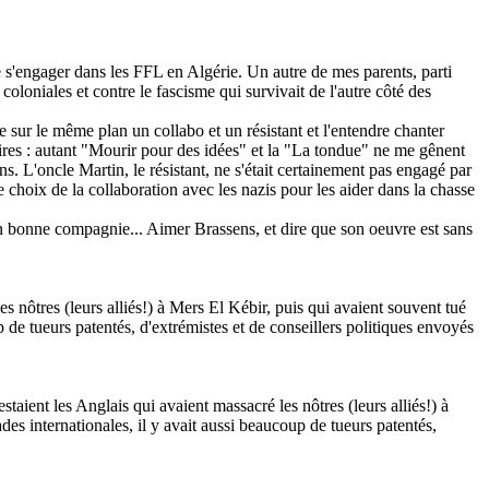
de s'engager dans les FFL en Algérie. Un autre de mes parents, parti
coloniales et contre le fascisme qui survivait de l'autre côté des
 sur le même plan un collabo et un résistant et l'entendre chanter
aires : autant "Mourir pour des idées" et la "La tondue" ne me gênent
s. L'oncle Martin, le résistant, ne s'était certainement pas engagé par
e choix de la collaboration avec les nazis pour les aider dans la chasse
n bonne compagnie... Aimer Brassens, et dire que son oeuvre est sans
es nôtres (leurs alliés!) à Mers El Kébir, puis qui avaient souvent tué
de tueurs patentés, d'extrémistes et de conseillers politiques envoyés
aient les Anglais qui avaient massacré les nôtres (leurs alliés!) à
s internationales, il y avait aussi beaucoup de tueurs patentés,