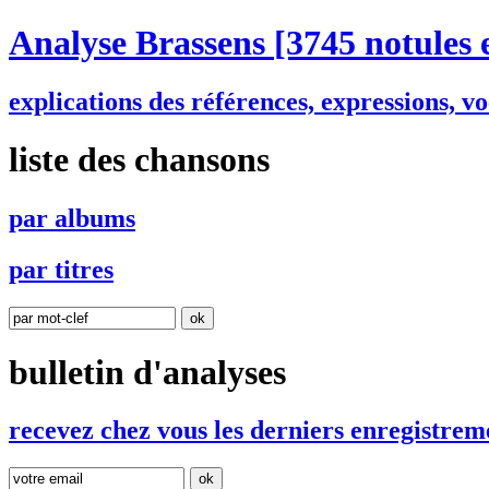
Analyse Brassens
[3745 notules 
explications des références, expressions, 
liste des chansons
par
a
lbums
par
t
itres
bulletin d'analyses
r
e
cevez chez vous les derniers enregistrem