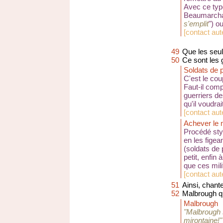
Avec ce typ
Beaumarcha
s'emplit
") o
[
contact aut
49
Que les seul
50
Ce sont les 
Soldats de 
C'est le coup
Faut-il com
guerriers de
qu'il voudra
[
contact au
Achever le m
Procédé styli
en les figea
(soldats de
petit, enfin
que ces milit
[
contact aute
51
Ainsi, chant
52
Malbrough qu
Malbrough
"Malbrough 
mirontaine!"