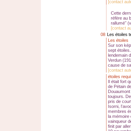
[
contact au
Cette derni
réfère au b
rallumé" (v
[
contact a
08
Les étoiles 
Les étoiles
Sur son kép
sept étoiles
lendemain de
Verdun (1916
cause de sa 
[
contact au
étoiles req
Il était for
de Pétain de 
Douaumont (
toujours. D
pris de cour
Isorni, l'av
membres émi
la mémoire d
vainqueur d
finit par all