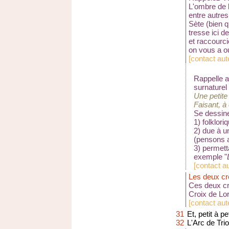
L'ombre de l
entre autre
Sète
(bien q
tresse ici 
et raccourc
on vous a o
[
contact aute
Rappelle au
surnaturel 
Une petite 
Faisant, à 
Se dessine
1) folklor
2) due à u
(pensons 
3) permett
exemple "
[
contact a
Les deux cr
Ces deux cr
Croix de Lor
[
contact aut
31
Et, petit à p
32
L'Arc de Tri