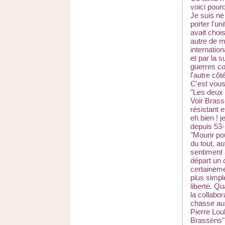
voici pourq
Je suis né
porter l'un
avait chois
autre de m
internatio
et par la s
guerres co
l'autre cô
C'est vous 
"Les deux 
Voir Brass
résistant 
eh bien ! j
depuis 53-
"Mourir po
du tout, a
sentiment 
départ un c
certainem
plus simpl
liberté. Qu
la collabor
chasse aux 
Pierre Lou
Brassens",