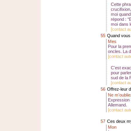
Cette phra
crucifixio
moi quand 
répond : “E
moi dans l
[
contact au
55
Quand vous 
Mes
Pour la pre
oncles. La d
[
contact au
C'est exact
pour parle
sud de la F
[
contact a
56
Offrez-leur 
Ne m'oublie
Expression 
Allemand.
[
contact au
57
Ces deux myo
Mon