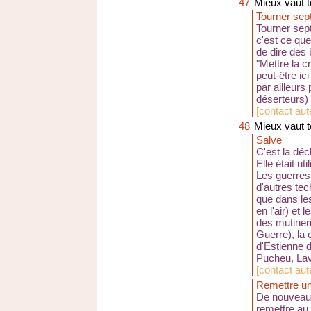
47
Mieux vaut t
Tourner sept
Tourner sept
c'est ce qu
de dire des 
"Mettre la cr
peut-être ic
par ailleurs
déserteurs) 
[
contact aute
48
Mieux vaut t
Salve
C'est la dé
Elle était u
Les guerres 
d'autres tec
que dans les
en l'air) et
des mutiner
Guerre), la 
d'Estienne d
Pucheu, Lava
[
contact au
Remettre un
De nouveau,
remettre au 