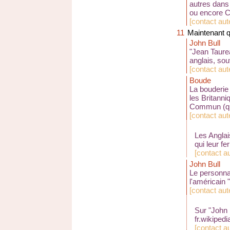
autres dan
ou encore
C
[
contact aut
11
Maintenant q
John Bull
"Jean Taure
anglais, sou
[
contact au
Boude
La bouderie 
les Britanni
Commun (qu
[
contact aute
Les Anglai
qui leur fe
[
contact a
John Bull
Le personnag
l'américain
[
contact aut
Sur "John B
fr.wikiped
[
contact a