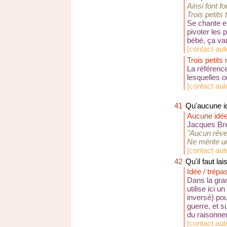
Ainsi font fo
Trois petits 
Se chante en
pivoter les 
bébé, ça va
[
contact aute
Trois petits
La référenc
lesquelles o
[
contact aute
41
Qu'aucune id
Aucune idée 
Jacques Brel
"Aucun rêve
Ne mérite u
[
contact aut
42
Qu'il faut la
Idée / trépas
Dans la gran
utilise ici 
inversé) pou
guerre, et s
du raisonne
[
contact aut