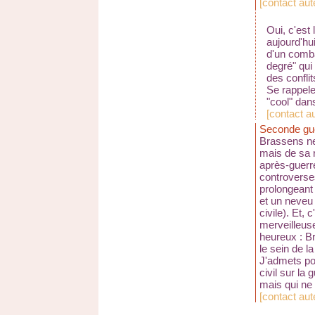
[
contact aute
Oui, c'est
aujourd'hui 
d'un comba
degré" qui
des conflit
Se rappele
"cool" dan
[
contact a
Seconde gue
Brassens ne
mais de sa 
après-guerre
controverse
prolongeant 
et un neveu 
civile). Et, 
merveilleus
heureux : B
le sein de la
J'admets pou
civil sur la
mais qui ne
[
contact aut