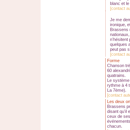
blanc et le
[
contact au
Je me dema
ironique, e
Brassens ne
nationaux,
n'hésitent
quelques a
peut pas s
[
contact a
Forme
Chanson très
60 alexandr
quatrains.
Le système 
rythme à 4 
La 7ème).
[
contact au
Les deux on
Brassens pr
disant qu'il
ceux de ses
événements 
chacun.