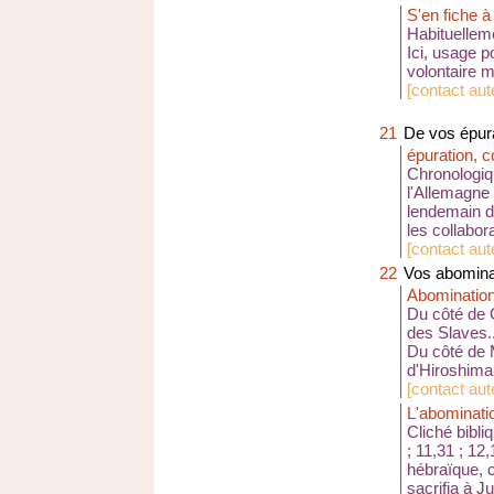
S'en fiche à
Habituelleme
Ici, usage p
volontaire m
[
contact aut
21
De vos épura
épuration, c
Chronologiqu
l'Allemagne 
lendemain de
les collabor
[
contact au
22
Vos abominat
Abomination
Du côté de G
des Slaves..
Du côté de 
d'Hiroshima.
[
contact au
L'abominatio
Cliché bibli
; 11,31 ; 12
hébraïque, 
sacrifia à 