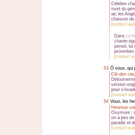
Célèbre cha
mort du gén
air, les Ang
chanson de
[
contact au
Dans
Le M
chante éga
pensé, lui
proverbes
[
contact a
53
Ô vous, qui 
Clé des cie
Détournemen
version orig
pour s'évader
[
contact au
54
Vous, les he
Heureux co
Oxymore : si
on a peu de 
paradis et d
[
contact au