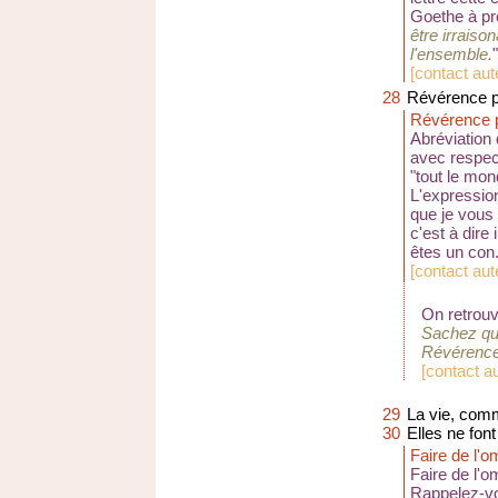
Goethe à pro
être irraiso
l'ensemble.
"
[
contact aut
28
Révérence pa
Révérence p
Abréviation 
avec respect
"tout le mon
L'expression
que je vous 
c'est à dire
êtes un con.
[
contact aute
On retrouv
Sachez que
Révérence 
[
contact a
29
La vie, comme
30
Elles ne fon
Faire de l'o
Faire de l'o
Rappelez-vo