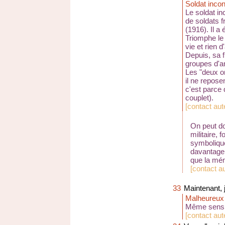
Soldat inco
Le soldat in
de soldats f
(1916). Il a
Triomphe le 
vie et rien d
Depuis, sa 
groupes d'a
Les "deux o
il ne repose
c'est parce 
couplet).
[
contact au
On peut do
militaire, 
symbolique
davantage 
que la mém
[
contact a
33
Maintenant, 
Malheureux
Même sens q
[
contact au