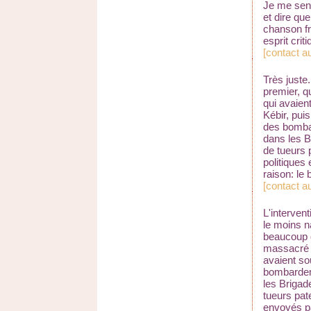
Je me sen
et dire qu
chanson fr
esprit criti
[
contact au
Très juste.
premier, q
qui avaien
Kébir, pui
des bomba
dans les B
de tueurs 
politiques
raison: le 
[
contact au
L'interven
le moins n
beaucoup d
massacré l
avaient so
bombardem
les Brigad
tueurs pat
envoyés pa