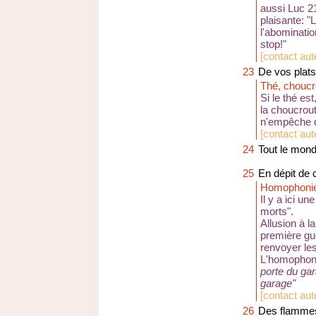
aussi Luc 2
plaisante: 
l'abominatio
stop!"
[
contact aute
23
De vos plats
Thé, choucr
Si le thé es
la choucrout
n'empêche q
[
contact au
24
Tout le monde
25
En dépit de
Homophoni
Il y a ici 
morts".
Allusion à 
première gue
renvoyer le
L'homophonie
porte du ga
garage"
[
contact aut
26
Des flammes