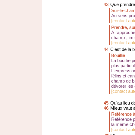
43
Que prendre,
Sur-le-cha
Au sens prop
[
contact au
Prendre, su
À rapproche
champ", imm
[
contact aute
44
C'est de la b
Bouillie
La bouillie 
plus particu
L'expressio
félins et ca
champ de bat
dévorer les 
[
contact au
45
Qu'au lieu d
46
Mieux vaut a
Référence à
Référence po
la même ch
[
contact aute