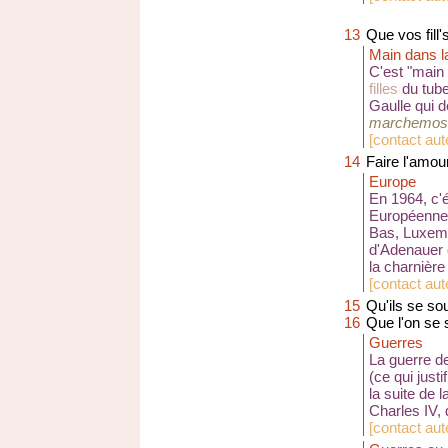
13
Que vos fill'
Main dans l
C'est "main
filles
du tube
Gaulle qui 
marchemos 
[
contact au
14
Faire l'amou
Europe
En 1964, c
Européenne,
Bas, Luxembo
d'Adenauer 
la charnière
[
contact au
15
Qu'ils se so
16
Que l'on se 
Guerres
La guerre d
(ce qui justi
la suite de 
Charles IV, 
[
contact au