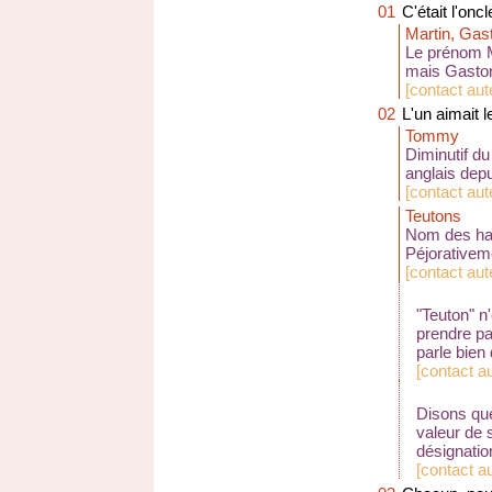
01
C'était l'onc
Martin, Gas
Le prénom M
mais Gaston 
[
contact au
02
L'un aimait 
Tommy
Diminutif d
anglais dep
[
contact au
Teutons
Nom des hab
Péjorativem
[
contact au
"Teuton" n
prendre pa
parle bien
[
contact a
Disons que
valeur de 
désignatio
[
contact a