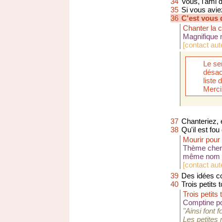
34
Vous, l'ami 
35
Si vous aviez
36
C'est vous 
Chanter la 
Magnifique
[
contact aut
Le se
désac
liste
Merci
37
Chanteriez, 
38
Qu'il est fou
Mourir pour
Thème cher 
même nom 
[
contact au
39
Des idées co
40
Trois petits 
Trois petits 
Comptine pou
"Ainsi font f
Les petites