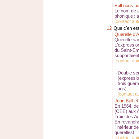
Bull nous b
Le nom de J
phonique : a
[
contact aut
12
Que c'en est
Querelle d'
Querelle san
L'expressio
du Saint-Emp
supportaien
[
contact au
Double sen
(expression
trois guer
ans).
[
contact a
John Bull et
En 1964, de
(CEE) aux An
Troie des Am
En revanche,
l'intérieur
querelles!
[
contact au