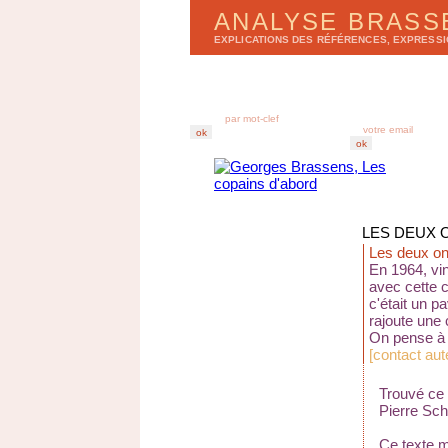
ANALYSE BRAS
EXPLICATIONS DES RÉFÉRENCES, EXPRESS
LISTE DES CHANSONS
BULLETIN D'ANA
par
a
lbums
r
e
cevez chez vous
par
t
itres
derniers enregistr
abonnez-vous au B
LES DEUX 
Les deux on
En 1964, vi
avec cette c
c'était un p
rajoute une
On pense à 
[
contact au
Trouvé ce q
Pierre Sch
Ce texte m