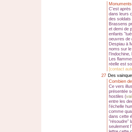
Monuments 
C'est après 
dans leurs 
des soldats
Brassens pré
et demi de p
enfants "tu
oeuvres de 
Despiau à Mo
noms sur le
l'Indochine, l
Les flammes
réelle est s
[
contact au
27
Des vainqueu
Combien de 
Ce vers illu
présentée so
hostiles (
va
entre les d
l'échelle hu
comme quatr
dans cette é
"résoudre" la
seulement l'
lettre cett