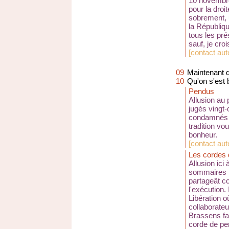
10 novembre
pour la droit
sobrement, 
la Républiqu
tous les pr
sauf, je cro
[
contact aute
09
Maintenant q
10
Qu'on s'est 
Pendus
Allusion au
jugés vingt
condamnés à
tradition vo
bonheur.
[
contact au
Les cordes
Allusion ici 
sommaires pa
partageât c
l'exécution.
Libération 
collaborate
Brassens fai
corde de pen