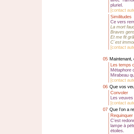
pluriel
.
[
contact aut
Similitudes
Ce vers ren
La mort fau
Braves gens
Et me fit gr
C´est immor
[
contact aut
05
Maintenant, 
Les temps o
Métaphore c
Mirabeau q
[
contact au
06
Que vos veuv
Convoler
Les veuves o
[
contact au
07
Que l'on a r
Requinquer
C'est redonn
lampe à pétr
étoiles.