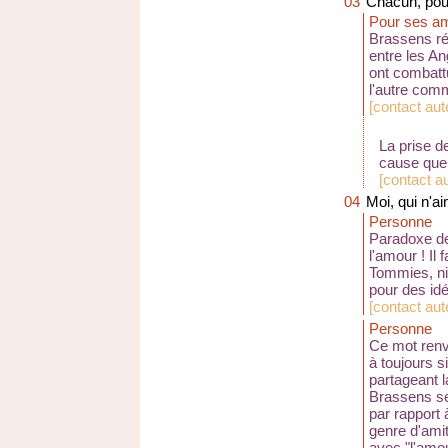
03
Chacun, pour
Pour ses a
Brassens ré
entre les A
ont combatt
l'autre com
[
contact au
La prise d
cause que l
[
contact au
04
Moi, qui n'ai
Personne
Paradoxe de
l'amour ! Il
Tommies, ni
pour des id
[
contact au
Personne
Ce mot renv
à toujours s
partageant 
Brassens se 
par rapport 
genre d'amit
avec "l'amou