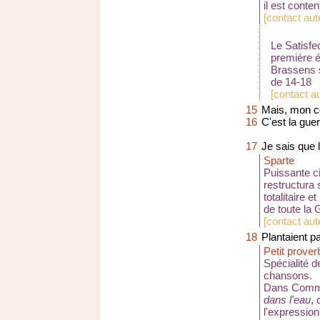
il est conten
[
contact aut
Le Satisfe
première é
Brassens s
de 14-18
[
contact a
15
Mais, mon col
16
C'est la guer
17
Je sais que 
Sparte
Puissante ci
restructura 
totalitaire e
de toute la 
[
contact aut
18
Plantaient p
Petit prover
Spécialité d
chansons.
Dans
Comm
dans l'eau
, 
l'expression