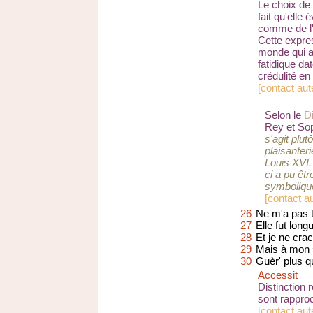
Le choix de 
fait qu'elle
comme de l'
Cette expres
monde qui av
fatidique da
crédulité en
[
contact aut
Selon le
D
Rey et So
s'agit plut
plaisanter
Louis XVI.
ci a pu êt
symboliqu
[
contact a
26
Ne m'a pas t
27
Elle fut lon
28
Et je ne cra
29
Mais à mon s
30
Guèr' plus q
Accessit
Distinction 
sont rappro
[
contact aut