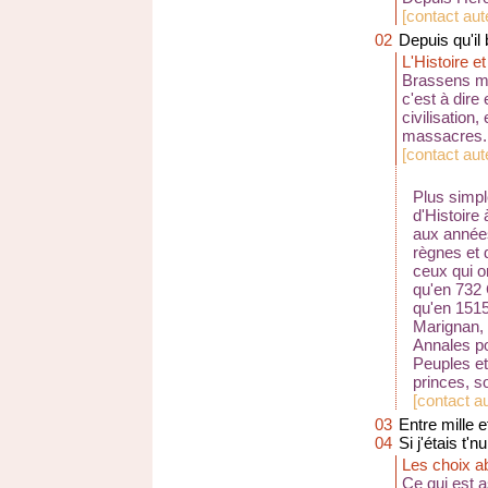
[
contact aut
02
Depuis qu'il 
L'Histoire et
Brassens met
c'est à dire 
civilisation,
massacres..
[
contact aut
Plus simpl
d'Histoire
aux années
règnes et d
ceux qui o
qu'en 732 
qu'en 1515
Marignan, e
Annales po
Peuples et 
princes, s
[
contact au
03
Entre mille e
04
Si j'étais t'n
Les choix a
Ce qui est 