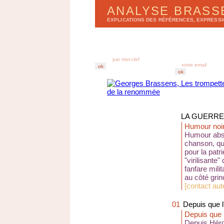
ANALYSE BRAS
EXPLICATIONS DES RÉFÉRENCES, EXPRESS
LISTE DES CHANSONS
BULLETIN D'ANA
par
a
lbums
r
e
cevez chez vous
par
t
itres
derniers enregistr
abonnez-vous au B
LA GUERRE 
Humour noi
Humour abso
chanson, qui
pour la patr
"virilisante
fanfare mili
au côté grin
[
contact aut
01
Depuis que l
Depuis que l
Depuis Héro