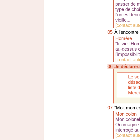
passer de m
type de choi
l'on est ten
vieille...
[
contact aut
05
À l'encontre
Homère
"le vieil Ho
au-dessus de
l'impossibil
[
contact aut
06
Je déclarera
Le se
désac
liste
Merci
07
"Moi, mon col
Mon colon
Mon colonel
On imagine l
interrogé au
[
contact aut