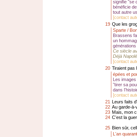
signifie "se
bénéficie d
tout autre u
[
contact aut
19
Que les gro
Sparte / Bo
Brassens fa
un hommage 
générations d
Ce siècle a
Déjà Napolé
[
contact aut
20
Tiraient pas
épées et po
Les images d
"tirer sa po
dans l'histo
[
contact aut
21
Leurs faits 
22
Au garde-à-vo
23
Mais, mon col
24
C'est la guer
25
Bien sûr, cel
L'an quaran