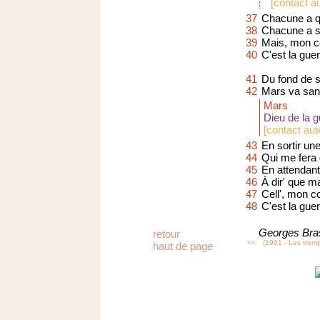
[
contact au
37
Chacune a qu
38
Chacune a so
39
Mais, mon col
40
C'est la guer
41
Du fond de s
42
Mars va sans
Mars
Dieu de la 
[
contact aut
43
En sortir une 
44
Qui me fera 
45
En attendant
46
À dir' que ma
47
Cell', mon co
48
C'est la guer
Georges Bra
retour
<<
(1961 - Les trom
haut de page