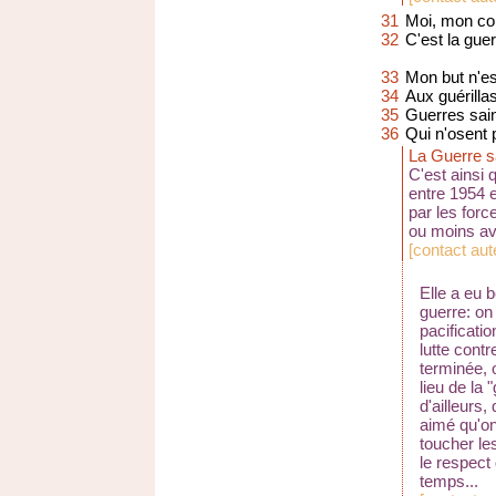
31
Moi, mon colo
32
C'est la guer
33
Mon but n'es
34
Aux guérillas
35
Guerres sain
36
Qui n'osent 
La Guerre 
C'est ainsi 
entre 1954 e
par les forc
ou moins a
[
contact aut
Elle a eu 
guerre: on 
pacificati
lutte contre
terminée, 
lieu de la
d'ailleurs,
aimé qu'on
toucher le
le respect 
temps...