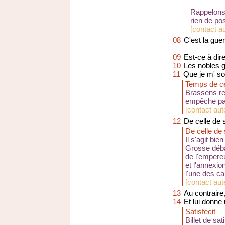
Rappelons 
rien de po
[
contact a
08
C'est la guer
09
Est-ce à dir
10
Les nobles g
11
Que je m' so
Temps de ce
Brassens rem
empêche pas
[
contact aut
12
De celle de 
De celle de 
Il s'agit bi
Grosse débâc
de l'empere
et l'annexio
l'une des c
[
contact aut
13
Au contraire,
14
Et lui donne 
Satisfecit
Billet de sa