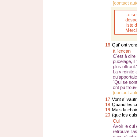
[
contact aut
Le se
désac
liste
Merci
16
Qui' ont vend
à l'encan
C'est à dire
pucelage, il
plus offrant.
La virginité
qu'apportaie
"Qui se sont
ont pu trouv
[
contact aute
17
Vont s' vaut
18
Quand les cr
19
Mais la chair
20
(que les culs
Cul
Avoir le cul
retrouve l'a
dans d'autr