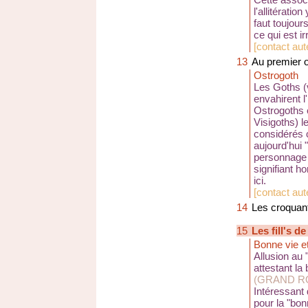
l'allitérati
faut toujour
ce qui est ir
[
contact aut
13
Au premier o
Ostrogoth
Les Goths (v
envahirent 
Ostrogoths é
Visigoths) l
considérés 
aujourd'hui
personnage
signifiant h
ici.
[
contact aute
14
Les croquan
15
Les fill's d
Bonne vie e
Allusion au 
attestant la
(GRAND R
Intéressant 
pour la "bo