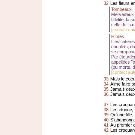
32
Les fleurs e
Tombeaux
Merveilleux 
fidélité, la
celle de la m
[
contact aute
Rimes
Il est intér
couplets, do
se compose 
Par étourde
appellées "p
(ou morte, 
[
contact aut
33
Mais le coeu
34
Aime faire 
35
Jamais deux
36
Jamais deux 
37
Les croquants
38
Les étonne, 
39
Qu'une fille, 
40
S'abandonne
41
Au premier o
42
Les croquan