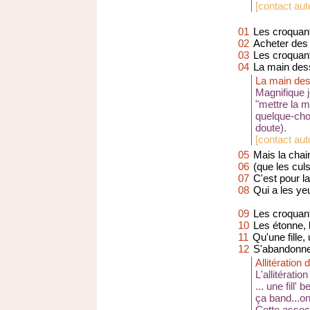
[
contact aute
01
Les croquant
02
Acheter des 
03
Les croquant
04
La main dess
La main de
Magnifique 
"mettre la m
quelque-cho
doute).
[
contact aut
05
Mais la chair
06
(que les culs
07
C'est pour l
08
Qui a les ye
09
Les croquants
10
Les étonne, 
11
Qu'une fille, 
12
S'abandonne
Allitération 
L'allitérati
... une fill' 
ça band...o
Cette associ