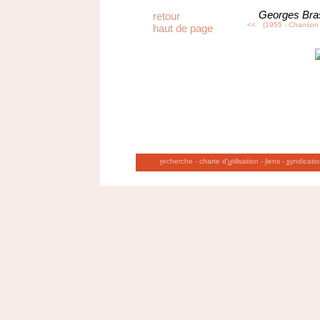
Georges Bra
retour
<<
(1955 - Chanson 
haut de page
r
echerche
-
charte d'
u
tilisation
-
l
iens
-
s
yndicatio