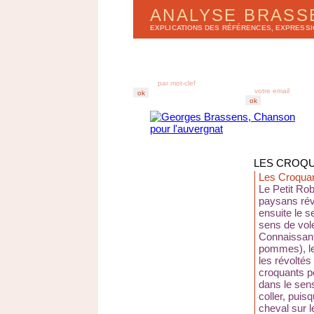
ANALYSE BRAS
EXPLICATIONS DES RÉFÉRENCES, EXPRESS
LISTE DES CHANSONS
BULLETIN D'ANA
par
a
lbums
r
e
cevez chez vous
par
t
itres
derniers enregistr
abonnez-vous au B
LES CROQ
Les Croqua
Le Petit Rob
paysans révo
ensuite le s
sens de vol
Connaissant 
pommes), le
les révoltés 
croquants pe
dans le sen
coller, puisq
cheval sur l