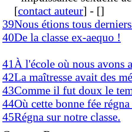
[
contact auteur
]
-
[
]
39
Nous étions tous derniers
40
De la classe ex-aequo !
41
À l'école où nous avons a
42
La maîtresse avait des m
43
Comme il fut doux le tem
44
Où cette bonne fée régna 
45
Régna sur notre classe.