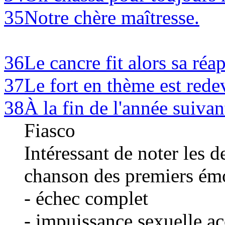
35
Notre chère maîtresse.
36
Le cancre fit alors sa réa
37
Le fort en thème est rede
38
À la fin de l'année suivan
Fiasco
Intéressant de noter les 
chanson des premiers ém
- échec complet
- impuissance sexuelle ac