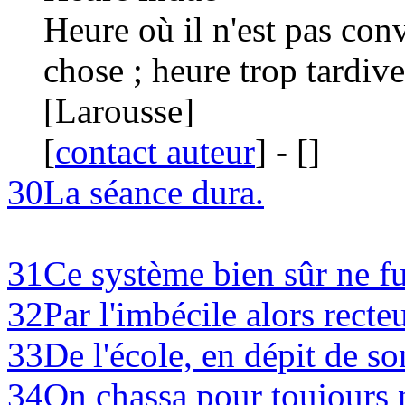
Heure où il n'est pas conv
chose ; heure trop tardive
[Larousse]
[
contact auteur
]
-
[
]
30
La séance dura.
31
Ce système bien sûr ne f
32
Par l'imbécile alors recte
33
De l'école, en dépit de s
34
On chassa pour toujours n