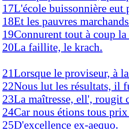
17
L'école buissonnière eut 
18
Et les pauvres marchands 
19
Connurent tout à coup la f
20
La faillite, le krach.
21
Lorsque le proviseur, à la
22
Nous lut les résultats, il 
23
La maîtresse, ell', rougi
24
Car nous étions tous prix
25
D'excellence ex-aequo.