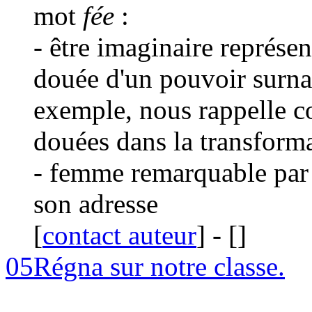
mot
fée
:
- être imaginaire représen
douée d'un pouvoir surnat
exemple, nous rappelle c
douées dans la transform
- femme remarquable par s
son adresse
[
contact auteur
]
-
[
]
05
Régna sur notre classe.