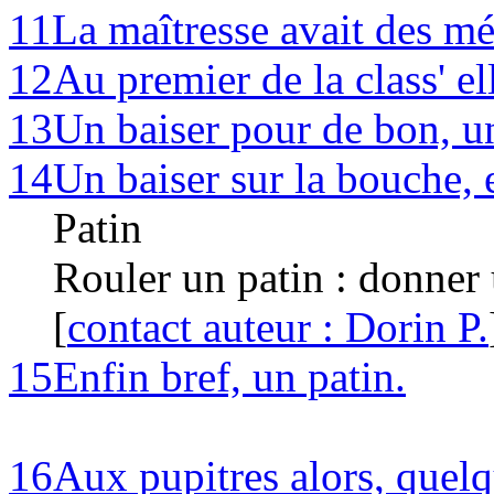
11
La maîtresse avait des m
12
Au premier de la class' el
13
Un baiser pour de bon, un
14
Un baiser sur la bouche, e
Patin
Rouler un patin : donner 
[
contact auteur : Dorin P.
15
Enfin bref, un patin.
16
Aux pupitres alors, quel