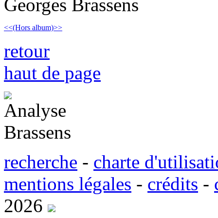
Georges Brassens
<<
(Hors album)
>>
retour
haut de page
r
echerche
-
charte d'
u
tilisat
m
entions légales
-
cré
d
its
-
2026