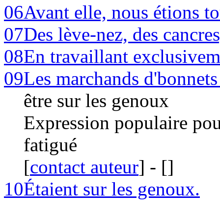
06
Avant elle, nous étions t
07
Des lève-nez, des cancres
08
En travaillant exclusive
09
Les marchands d'bonnets d
être sur les genoux
Expression populaire pour 
fatigué
[
contact auteur
]
-
[
]
10
Étaient sur les genoux.