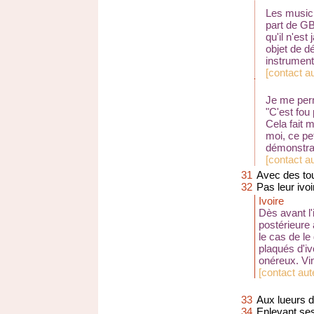
Les musici
part de GB
qu'il n'est
objet de d
instrumen
[
contact a
Je me per
"C'est fou
Cela fait 
moi, ce pe
démonstra
[
contact a
31
Avec des to
32
Pas leur ivo
Ivoire
Dès avant l'
postérieure
le cas de le
plaqués d'iv
onéreux. Vin
[
contact aut
33
Aux lueurs 
34
Enlevant ses