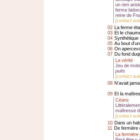
un rien aris
ferme bidon,
reine de Fra
[
contact aute
02
La ferme éta
03
Et le chaume
04
Synthétique 
05
Au bout d'un
06
On apercevai
07
Du fond duqu
La vérité
Jeu de mots
puits
[
contact aut
08
N'avait jama
09
Et la maître
Céans
Littéralemen
maîtresse d
[
contact aute
10
Dans un habi
11
De fermière
La fermière
Peut être y a