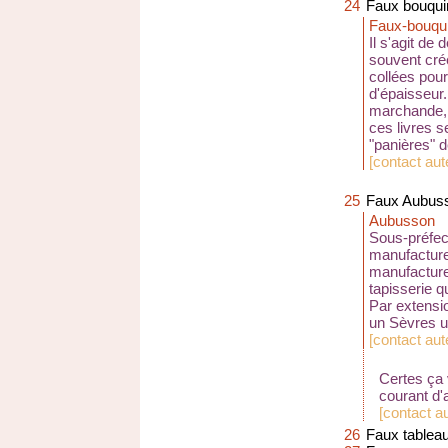
24
Faux bouqui
Faux-bouqui
Il s'agit de
souvent créé
collées pour
d'épaisseur.
marchande, 
ces livres 
"panières" 
[
contact aut
25
Faux Aubuss
Aubusson
Sous-préfec
manufacture
manufacture
tapisserie qu
Par extensi
un Sèvres u
[
contact aute
Certes ça v
courant d'
[
contact a
26
Faux tablea