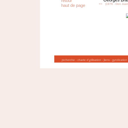
retour
<<
(1976 - Don Juan
haut de page
r
echerche
-
charte d'
u
tilisation
-
l
iens
-
s
yndication