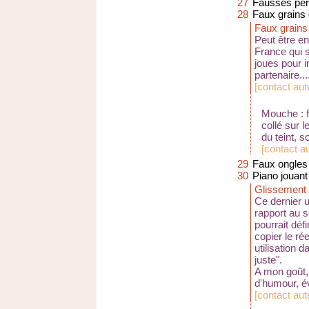
27
Fausses perl
28
Faux grains 
Faux grains
Peut être en
France qui s
joues pour in
partenaire...
[
contact aut
Mouche : f
collé sur l
du teint, s
[
contact a
29
Faux ongles
30
Piano jouant
Glissement
Ce dernier 
rapport au s
pourrait déf
copier le ré
utilisation d
juste".
A mon goût,
d'humour, év
[
contact aut