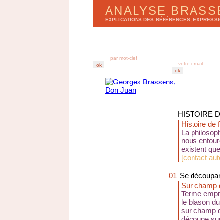
ANALYSE BRAS
EXPLICATIONS DES RÉFÉRENCES, EXPRESS
LISTE DES CHANSONS
BULLETIN D'ANA
par
a
lbums
r
e
cevez chez vous
par
t
itres
derniers enregistr
abonnez-vous au B
HISTOIRE 
Histoire de 
La philosoph
nous entoure
existent que
[
contact aut
01
Se découpan
Sur champ 
Terme emprun
le blason du 
sur champ d'
découpe sur 