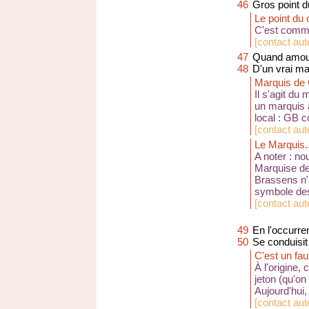
46
Gros point 
Le point du
C'est comme
[
contact aut
47
Quand amour
48
D'un vrai m
Marquis de
Il s'agit du 
un marquis a
local : GB c
[
contact aut
Le Marquis..
A noter : n
Marquise
de
Brassens n'a
symbole des
[
contact aut
49
En l'occurr
50
Se conduisit
C'est un fau
À l'origine,
jeton (qu'on
Aujourd'hui,
[
contact aute