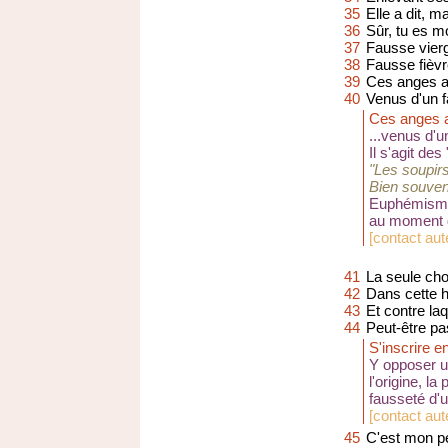
35
Elle a dit, m
36
Sûr, tu es m
37
Fausse vierg
38
Fausse fièvr
39
Ces anges art
40
Venus d'un f
Ces anges ar
...venus d'u
Il s'agit de
"Les soupir
Bien souven
Euphémisme 
au moment d
[
contact aute
41
La seule ch
42
Dans cette h
43
Et contre laq
44
Peut-être pas
S'inscrire 
Y opposer u
l'origine, la
fausseté d'
[
contact aute
45
C'est mon pe