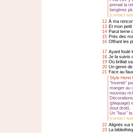
prenait la r
bergères pl
[
contact aut
12
À ma rencon
13
Et mon petit
14
Parut terne 
15
Près des mas
16
Offrant les 
17
Ayant foulé 
18
Je la suivis
19
Où brillait 
20
Un genre de
21
Face au faux 
Style Henri I
"Inventé" p
manger au dé
nouveau ric
Décorations
(plaquage) e
(tout droit).
Un "faux" bu
[
contact aut
22
Alignés sur 
23
La bibliothèq