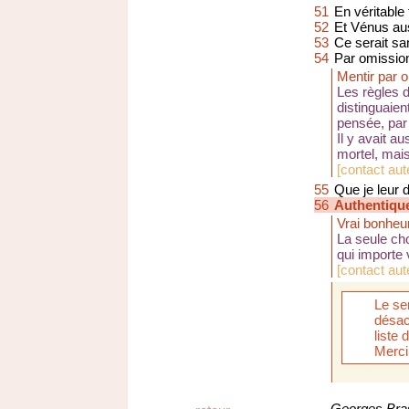
51
En véritable
52
Et Vénus au
53
Ce serait sa
54
Par omission
Mentir par 
Les règles d
distinguaien
pensée, par 
Il y avait au
mortel, mais
[
contact aute
55
Que je leur
56
Authentique
Vrai bonheu
La seule cho
qui importe 
[
contact aut
Le se
désac
liste
Merci
Georges Bra